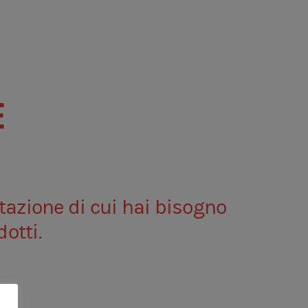
FR
E
tazione di cui hai bisogno
otti.
ZEUS ADVANCED SETUP
SOLUZIONE CASA S3 COMBINATI