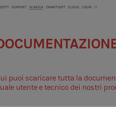
DOTTI
SUPPORT
SCARICA
ZMARTSOFT
CLOUD
LOGIN
IT
ESP
ENG
DOCUMENTAZION
ui puoi scaricare tutta la documen
uale utente e tecnico dei nostri prod
ZEUS BASIC OPERATION
ZEUS INITIAL SETUP
atalogo soluzioni
SOLUZIONE CASA S2 RISCALDAMENTO