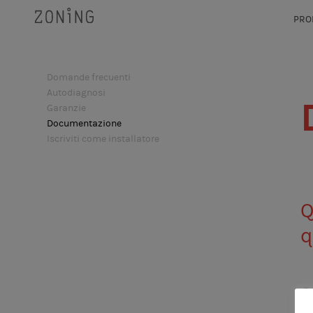
PRO
Domande frecuenti
Autodiagnosi
Garanzie
Documentazione
Iscriviti come installatore
Q
q
ZEUS: USER MANUAL
C
SOLUZIONE CASA S1 CLIMATIZZAZIONE