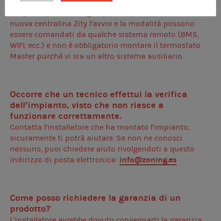
Nei sistemi classici di Zoning è obbligatorio, dato che
l’impianto ne ha bisogno per avviare il sistema. Con la
nuova centralina Zity l’avvio e la modalità possono
essere comandati da qualche sistema remoto (BMS,
WIFI, ecc.) e non è obbligatorio montare il termostato
Master purché vi sia un altro sistema ausiliario.
Occorre che un tecnico effettui la verifica
dell’impianto, visto che non riesce a
funzionare correttamente.
Contatta l’installatore che ha montato l’impianto,
sicuramente ti potrà aiutare. Se non ne conosci
nessuno, puoi chiedere aiuto rivolgendoti a questo
info@zoning.es
indirizzo di posta elettronica:
Come posso richiedere la garanzia di un
prodotto?
L’installatore avrebbe dovuto consegnarti la garanzia