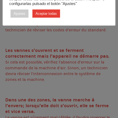
cycle de démarrage ne se termine pas. Changez les
configurarlas pulsado el botón "Ajustes"
piles au thermostat maître ou bien, s’il s’agit d’un
appareil sans fil, approchez-le de la machine. Le cycle
Ajustes
Aceptar todas
devrait se terminer et la machine devrait démarrer. Si
vous ne trouvez pas la solution demandez à un
technicien de réviser les codes d’erreur du standard.
Les vannes s’ouvrent et se ferment
correctement mais l’appareil ne démarre pas.
Si cela est possible, vérifiez l’absence d’erreur sur la
commande de la machine d’air. Sinon, un technicien
devra réviser l’interconnexion entre le système de
zones et la machine.
Dans une des zones, la vanne marche à
l’envers; lorsqu’elle doit s’ouvrir, elle se ferme
et vice versa.
La vanne est sûrement mal câblée; il faudra inverser le