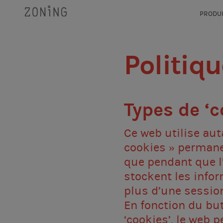
PRODU
Politiq
Types de ‘c
Ce web utilise au
cookies » permanen
que pendant que l
stockent les infor
plus d’une session
En fonction du bu
‘cookies’, le web p