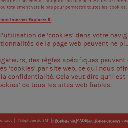
 Sécurité et accéder à Configuration Déplacer le curseur comp
 ou totalement vers le bas pour permettre toutes les ‘cookies’.
rnant
Internet Explorer 9
.
l’utilisation de ‘cookies’ dans votre navig
tionnalités de la page web peuvent ne plu
igateurs, des règles spécifiques peuvent 
es ‘cookies’ par site web, ce qui nous off
a confidentialité. Cela veut dire qu’il est
cookies’ de tous les sites web fiables.
Produit de MADEL
ontact
Téléphone du SAT
Qui sommes-nous
© 2026 Zoning
Politique de cookies