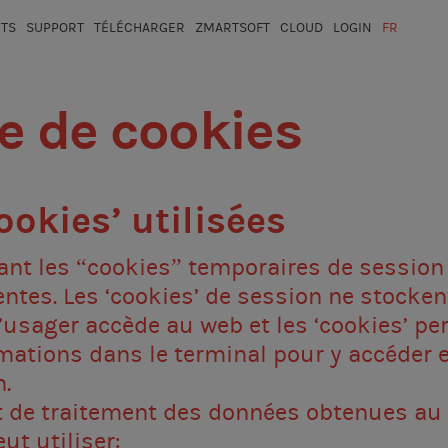
ITS
SUPPORT
TÉLÉCHARGER
ZMARTSOFT
CLOUD
LOGIN
FR
ESP
ue de cookies
ookies’ utilisées
tant les “cookies” temporaires de sessio
tes. Les ‘cookies’ de session ne stocken
’usager accède au web et les ‘cookies’ p
mations dans le terminal pour y accéder et
.
t de traitement des données obtenues au 
eut utiliser: