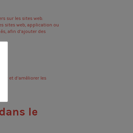
rs sur les sites web.
des sites web, application ou
és, afin d’ajouter des
érer et d’améliorer les
dans le