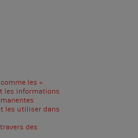
ENG
IT
n comme les «
t les informations
ermanentes
 les utiliser dans
travers des