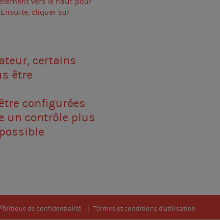
lètement vers le haut pour
 Ensuite, cliquer sur
ateur, certains
s être
être configurées
re un contrôle plus
 possible
 ?
Politique de confidentialité
Termes et conditions d'utilisation