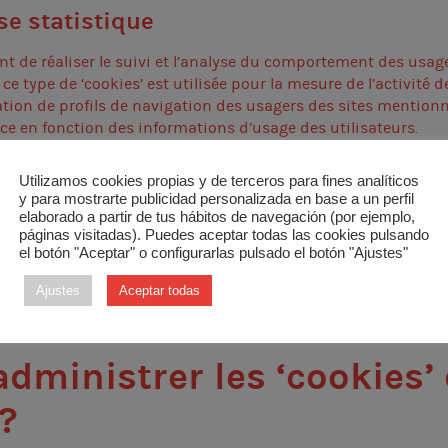
se statistique
nt de réaliser le suivi et l’analyse du comportement des usage
 ce type de ‘cookies’ est utilisée pour la mesure de l’activité 
ation de profils de navigation des usagers des sites mentionn
ce en fonction des informations d’usage des utilisateurs.
Utilizamos cookies propias y de terceros para fines analíticos
y para mostrarte publicidad personalizada en base a un perfil
elaborado a partir de tus hábitos de navegación (por ejemplo,
páginas visitadas). Puedes aceptar todas las cookies pulsando
el botón "Aceptar" o configurarlas pulsado el botón "Ajustes"
 des
‘cookies’ de tiers peuvent être installées permettant de g
 exemple les services statistiques de Google Analytics.
Ajustes
Aceptar todas
ministrer les ‘cookies’ 
?