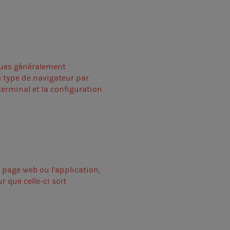
iques généralement
e type de navigateur par
terminal et la configuration
a page web ou l’application,
r que celle-ci soit