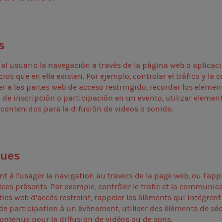
s
l usuario la navegación a través de la página web o aplicació
cios que en ella existen. Por ejemplo, controlar el tráfico y l
der a las partes web de acceso restringido, recordar los eleme
ud de inscripción o participación en un evento, utilizar elem
contenidos para la difusión de videos o sonido.
ques
t à l’usager la navigation au travers de la page web, ou l’appli
ices présents. Par exemple, contrôler le trafic et la communic
ties web d’accès restreint, rappeler les éléments qui intègren
e participation à un évènement, utiliser des éléments de séc
contenus pour la diffusion de vidéos ou de sons.