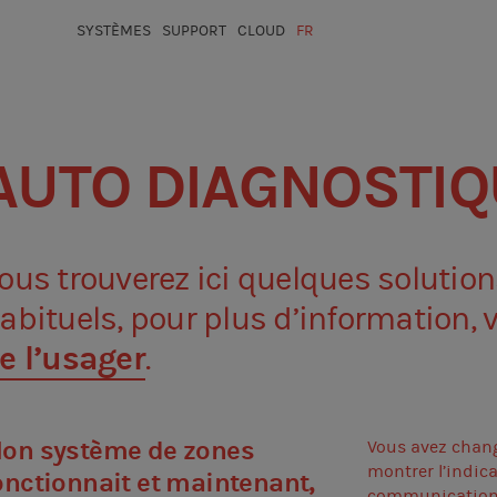
SYSTÈMES
SUPPORT
CLOUD
FR
ESP
ENG
IT
AUTO DIAGNOSTIQ
ous trouverez ici quelques solutio
abituels, pour plus d’information, v
e l’usager
.
on système de zones
Vous avez chang
montrer l’indica
onctionnait et maintenant,
communication p