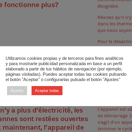
e fonctionne plus?
éloignées.
Révisez qu’il n
dans les thermo
que nous soyons 
Pour le désactiv
modèle de therm
Utilizamos cookies propias y de terceros para fines analíticos
y para mostrarte publicidad personalizada en base a un perfil
elaborado a partir de tus hábitos de navegación (por ejemplo,
ne des zones ne s’ouvre ni
Comme dans le c
páginas visitadas). Puedes aceptar todas las cookies pulsando
pour assurer q
el botón "Aceptar" o configurarlas pulsado el botón "Ajustes"
e ferme.
qu’il n’y ait a
Ajustes
Aceptar todas
l n’y a plus d’électricité, les
L’appareil est 
de démarrage. C
annes sont restées ouvertes
s’agit d’un appa
t maintenant, l’appareil de
terminer le cycl