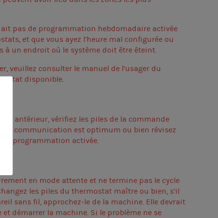
’y ait pas de programmation hebdomadaire activée
stats, et que vous ayez l’heure mal configurée ou
à un endroit où le système doit être éteint.
er, veuillez consulter le manuel de l’usager du
ostat disponible.
as antérieur, vérifiez les piles de la commande
ue la communication est optimum ou bien révisez
ucune programmation activée.
sûrement en mode attente et ne termine pas le cycle
hangez les piles du thermostat maître ou bien, s’il
reil sans fil, approchez-le de la machine. Elle devrait
e et démarrer la machine. Si le problème ne se