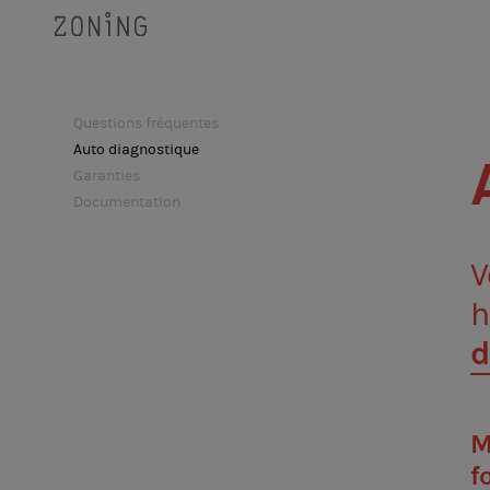
Questions fréquentes
Auto diagnostique
Garanties
Documentation
V
h
d
M
f