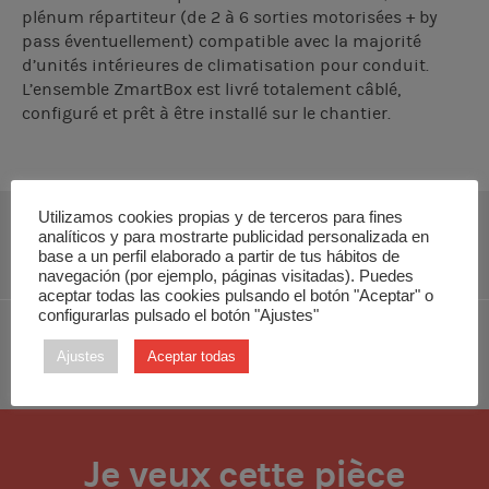
plénum répartiteur (de 2 à 6 sorties motorisées + by
pass éventuellement) compatible avec la majorité
d’unités intérieures de climatisation pour conduit.
L’ensemble ZmartBox est livré totalement câblé,
configuré et prêt à être installé sur le chantier.
Utilizamos cookies propias y de terceros para fines
analíticos y para mostrarte publicidad personalizada en
TÉLÉCHARGER INSTALLATION MANUAL
base a un perfil elaborado a partir de tus hábitos de
navegación (por ejemplo, páginas visitadas). Puedes
aceptar todas las cookies pulsando el botón "Aceptar" o
configurarlas pulsado el botón "Ajustes"
TÉLÉCHARGER MANUEL TECHNIQUE
Ajustes
Aceptar todas
Je veux cette pièce