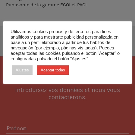
Panasonic de la gamme ECOi et PACi.
Utilizamos cookies propias y de terceros para fines
analíticos y para mostrarte publicidad personalizada en
TÉLÉCHARGER INSTALLATION MANUAL
base a un perfil elaborado a partir de tus hábitos de
navegación (por ejemplo, páginas visitadas). Puedes
aceptar todas las cookies pulsando el botón "Aceptar" o
configurarlas pulsado el botón "Ajustes"
Ajustes
Aceptar todas
Je veux cette pièce
Introduisez vos données et nous vous
contacterons.