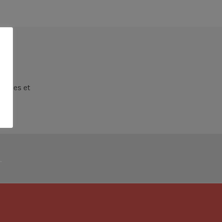
ielles et
L