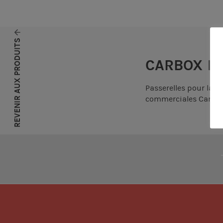
REVENIR AUX PRODUITS
CARBOX
In
Passerelles pour la c
commerciales Carrier