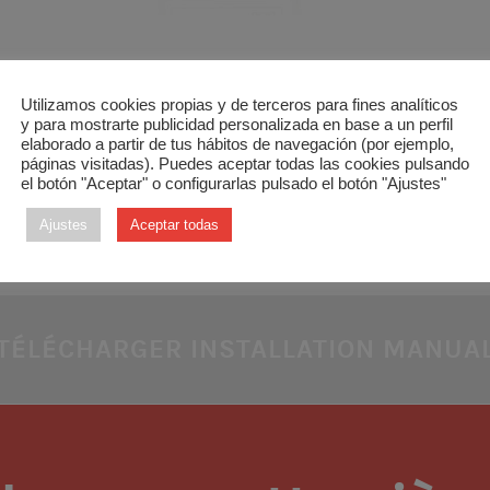
Utilizamos cookies propias y de terceros para fines analíticos
y para mostrarte publicidad personalizada en base a un perfil
terface pour unités de Carrier
elaborado a partir de tus hábitos de navegación (por ejemplo,
páginas visitadas). Puedes aceptar todas las cookies pulsando
el botón "Aceptar" o configurarlas pulsado el botón "Ajustes"
ommunication entre les centrales Zoning et les unités résident
.
Ajustes
Aceptar todas
TÉLÉCHARGER INSTALLATION MANUA