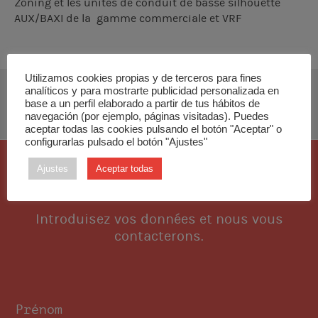
Zoning et les unités de conduit de basse silhouette
AUX/BAXI de la gamme commerciale et VRF
Utilizamos cookies propias y de terceros para fines
analíticos y para mostrarte publicidad personalizada en
TÉLÉCHARGER INSTALLATION MANUAL
base a un perfil elaborado a partir de tus hábitos de
navegación (por ejemplo, páginas visitadas). Puedes
aceptar todas las cookies pulsando el botón "Aceptar" o
configurarlas pulsado el botón "Ajustes"
Ajustes
Aceptar todas
Je veux cette pièce
Introduisez vos données et nous vous
contacterons.