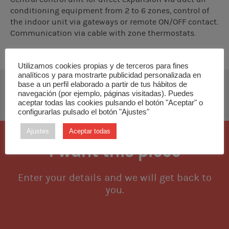
conditioning equipment from 2 to 6 zones, control of
the indoor unit via gateways or remote ON/OFF contact.
Communication via cable with zone thermostats.
Utilizamos cookies propias y de terceros para fines
analíticos y para mostrarte publicidad personalizada en
base a un perfil elaborado a partir de tus hábitos de
DOWNLOAD INSTALLATION MANUAL
navegación (por ejemplo, páginas visitadas). Puedes
aceptar todas las cookies pulsando el botón "Aceptar" o
configurarlas pulsado el botón "Ajustes"
Ajustes
Aceptar todas
I want this piece
Enter your details and we will get back to
you.