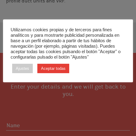
profile duct units and VRF.
Utilizamos cookies propias y de terceros para fines
analíticos y para mostrarte publicidad personalizada en
DOWNLOAD INSTALLATION MANUAL
base a un perfil elaborado a partir de tus hábitos de
navegación (por ejemplo, páginas visitadas). Puedes
aceptar todas las cookies pulsando el botón "Aceptar" o
configurarlas pulsado el botón "Ajustes"
I want this piece
Ajustes
Aceptar todas
Enter your details and we will get back to
you.