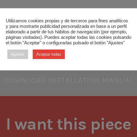
nterface for HISENSE units unit
Utilizamos cookies propias y de terceros para fines analíticos
y para mostrarte publicidad personalizada en base a un perfil
elaborado a partir de tus hábitos de navegación (por ejemplo,
ication between the central Zoning units and the HISENSE D
páginas visitadas). Puedes aceptar todas las cookies pulsando
el botón "Aceptar" o configurarlas pulsado el botón "Ajustes"
ow-profile duct units and VRV.
Ajustes
Aceptar todas
DOWNLOAD INSTALLATION MANUAL
I want this piece