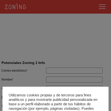
POTENCIALES ZONING 1
Potenciales Zoning 1 Info
Correo electrónico
*
Nombre
*
Apellidos
*
Utilizamos cookies propias y de terceros para fines
Empresa
*
analíticos y para mostrarte publicidad personalizada en
base a un perfil elaborado a partir de tus hábitos de
Teléfono
*
navegación (por ejemplo, páginas visitadas). Puedes