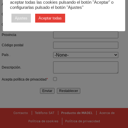
aceptar todas las cookies pulsando el botón "Aceptar" o
Actividad
*
configurarlas pulsado el botón "Ajustes"
Calle
Ajustes
Aceptar todas
Ciudad
Provincia
Código postal
País .
Descripción.
Acepta política de privacidad
*
Contacto
Teléfono SAT
Producto de MADEL
Acerca de
Política de cookies
Política de privacidad