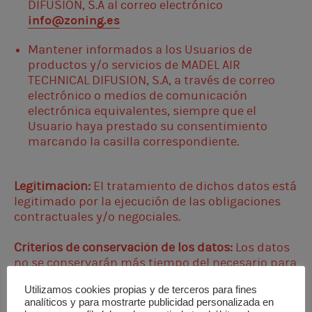
DIFUSION, S.A al correo electrónico
info@zoning.es
Mantener informados a los Usuarios de
productos y/o servicios de MADEL AIR
TECHNICAL DIFUSION, S.A, a través de correo
electrónico o medios de comunicación
electrónica equivalentes, siempre que el
Usuario haya prestado su consentimiento
marcando la casilla correspondiente.
Legitimación
:
El tratamiento de dichos datos está
legitimado por la ejecución de las obligaciones
contractuales y/o negociales.
Criterios de conservación de los datos
:
Los datos
no se conservarán más tiempo del necesario para
los cuales han sido recabados, excepto que exista
Utilizamos cookies propias y de terceros para fines
una obligación legal.
analíticos y para mostrarte publicidad personalizada en