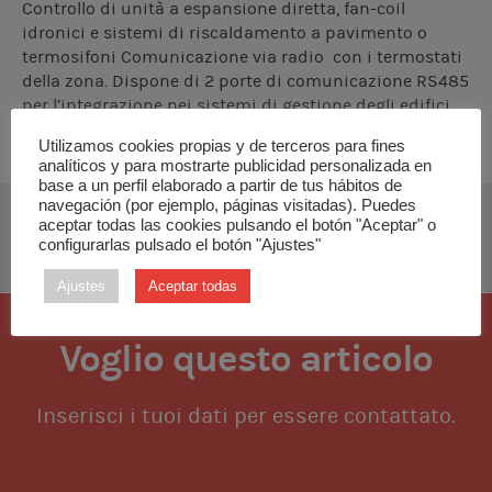
Controllo di unità a espansione diretta, fan-coil
idronici e sistemi di riscaldamento a pavimento o
termosifoni Comunicazione via radio con i termostati
della zona. Dispone di 2 porte di comunicazione RS485
per l’integrazione nei sistemi di gestione degli edifici
Utilizamos cookies propias y de terceros para fines
analíticos y para mostrarte publicidad personalizada en
base a un perfil elaborado a partir de tus hábitos de
navegación (por ejemplo, páginas visitadas). Puedes
aceptar todas las cookies pulsando el botón "Aceptar" o
SCARICA MANUALE DI INSTALLAZIONE
configurarlas pulsado el botón "Ajustes"
Ajustes
Aceptar todas
Voglio questo articolo
Inserisci i tuoi dati per essere contattato.