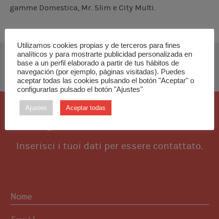
gamme Domestica, Mr. Slim e City Multi.
Utilizamos cookies propias y de terceros para fines
analíticos y para mostrarte publicidad personalizada en
base a un perfil elaborado a partir de tus hábitos de
SCARICA MANUALE DI INSTALLAZIONE
navegación (por ejemplo, páginas visitadas). Puedes
aceptar todas las cookies pulsando el botón "Aceptar" o
configurarlas pulsado el botón "Ajustes"
Ajustes
Aceptar todas
Voglio questo articolo
Inserisci i tuoi dati per essere contattato.