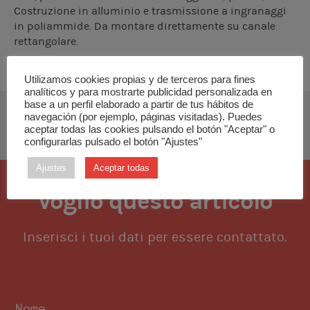
Costruzione in alluminio e trasmissione a ingranaggi
in poliammide. Da montare direttamente su canale
rettangolare.
Utilizamos cookies propias y de terceros para fines
analíticos y para mostrarte publicidad personalizada en
base a un perfil elaborado a partir de tus hábitos de
navegación (por ejemplo, páginas visitadas). Puedes
SCARICA MANUALE TECNICO
aceptar todas las cookies pulsando el botón "Aceptar" o
configurarlas pulsado el botón "Ajustes"
Ajustes
Aceptar todas
Voglio questo articolo
Inserisci i tuoi dati per essere contattato.