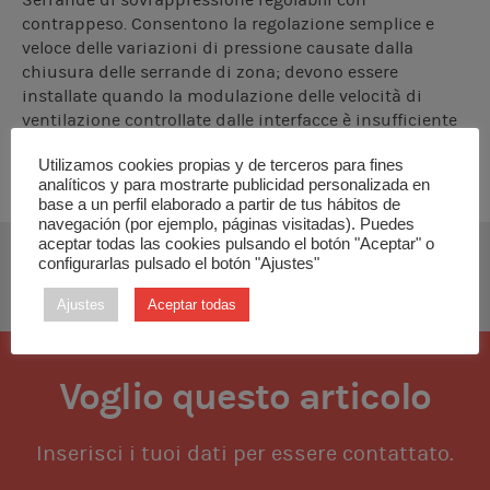
Serrande di sovrappressione regolabili con
contrappeso. Consentono la regolazione semplice e
veloce delle variazioni di pressione causate dalla
chiusura delle serrande di zona; devono essere
installate quando la modulazione delle velocità di
ventilazione controllate dalle interfacce è insufficiente
per compensare la sovrappressione nell’impianto.
Utilizamos cookies propias y de terceros para fines
analíticos y para mostrarte publicidad personalizada en
base a un perfil elaborado a partir de tus hábitos de
navegación (por ejemplo, páginas visitadas). Puedes
aceptar todas las cookies pulsando el botón "Aceptar" o
configurarlas pulsado el botón "Ajustes"
SCARICA MANUALE TECNICO
Ajustes
Aceptar todas
Voglio questo articolo
Inserisci i tuoi dati per essere contattato.