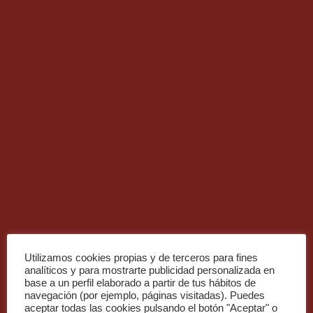
Utilizamos cookies propias y de terceros para fines
Bésoin d'un système de régulation multi-
analíticos y para mostrarte publicidad personalizada en
base a un perfil elaborado a partir de tus hábitos de
zone? Contactez-nous au info@zoning.es ou
navegación (por ejemplo, páginas visitadas). Puedes
bien au téléphone +34 93 889 80 91
aceptar todas las cookies pulsando el botón "Aceptar" o