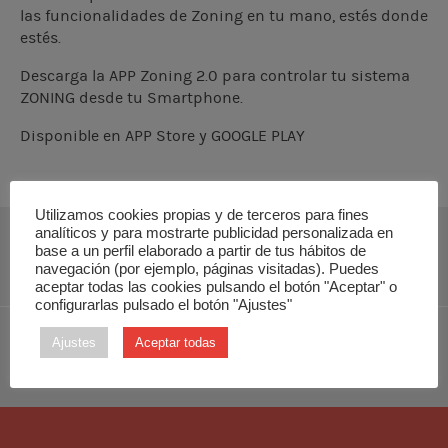
las funcionalidades de Zoning en tu mano, estés donde
estés.
Descarga la APP Zoning 2.0 para controlar tu sistema
ZONING desde tu Smartphone.
Disponible en APP Store y GOOGLE PLAY
Utilizamos cookies propias y de terceros para fines
analíticos y para mostrarte publicidad personalizada en
base a un perfil elaborado a partir de tus hábitos de
DESCARGAR MANUAL DE INSTALACIÓN
navegación (por ejemplo, páginas visitadas). Puedes
aceptar todas las cookies pulsando el botón "Aceptar" o
configurarlas pulsado el botón "Ajustes"
Ajustes
Aceptar todas
DESCARGAR MANUAL TÉCNICO