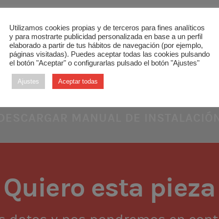
Utilizamos cookies propias y de terceros para fines analíticos
rface para unidades GREE
y para mostrarte publicidad personalizada en base a un perfil
elaborado a partir de tus hábitos de navegación (por ejemplo,
páginas visitadas). Puedes aceptar todas las cookies pulsando
municación entre las centrales Zoning y las unidades comerc
el botón "Aceptar" o configurarlas pulsado el botón "Ajustes"
Ajustes
Aceptar todas
DESCARGAR MANUAL DE INSTALACIÓ
Quiero esta pieza