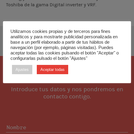
Toshiba de la gama Digital inverter y VRF.
Utilizamos cookies propias y de terceros para fines
analíticos y para mostrarte publicidad personalizada en
DESCARGAR MANUAL DE INSTALACIÓN
base a un perfil elaborado a partir de tus hábitos de
navegación (por ejemplo, páginas visitadas). Puedes
aceptar todas las cookies pulsando el botón "Aceptar" o
configurarlas pulsado el botón "Ajustes"
Ajustes
Aceptar todas
Quiero esta pieza
Introduce tus datos y nos pondremos en
contacto contigo.