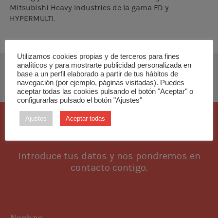
Mitsubishi Heavy Industries de la gama FD y
HYPERMULTI.
Utilizamos cookies propias y de terceros para fines
analíticos y para mostrarte publicidad personalizada en
base a un perfil elaborado a partir de tus hábitos de
DESCARGAR MANUAL DE INSTALACIÓN
navegación (por ejemplo, páginas visitadas). Puedes
aceptar todas las cookies pulsando el botón "Aceptar" o
configurarlas pulsado el botón "Ajustes"
Ajustes
Aceptar todas
Quiero esta pieza
Introduce tus datos y nos pondremos en
contacto contigo.